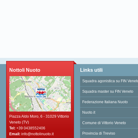
Nottoli Nuoto
Links utili
Squadra agonistica su FIN Venet
Squadra master su FIN Veneto
Federazione Italiana Nuoto
Nuoto.it
Piazza Aldo Moro, 6 - 31029 Vittorio
Veneto (TV)
Comune di Vittorio Veneto
Tel:
+39 0438552406
Provincia di Treviso
Email:
info@nottolinuoto.it