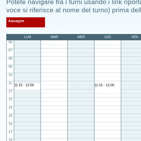
Potete navigare fra i turni usando i link riporta
voce si riferisce al nome del turno) prima dell
Aquagym
LUN
MAR
MER
GIO
VEN
06
07
08
09
10
11
11:15 - 12:00
11:15 - 12:00
12
13
14
15
16
17
18